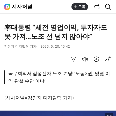
공유하기
통합검색
시사저널
구독
李대통령 “세전 영업이익, 투자자도
못 가져…노조 선 넘지 않아야”
김민지 디지털팀 기자
2026. 5. 20. 15:42
요약보기
음성으로 듣기
번역 설정
글씨크기 조절하기
국무회의서 삼성전자 노조 겨냥 “노동3권, 몇몇 이
익 관철 수단 아냐”
(시사저널=김민지 디지털팀 기자)
이미지 크게 보기