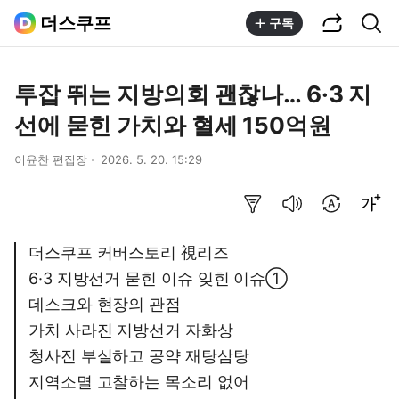
공유하기
통합검색
더스쿠프
구독
투잡 뛰는 지방의회 괜찮나… 6·3 지
선에 묻힌 가치와 혈세 150억원
이윤찬 편집장
2026. 5. 20. 15:29
요약보기
음성으로 듣기
번역 설정
글씨크기 조절하기
더스쿠프 커버스토리 視리즈
6·3 지방선거 묻힌 이슈 잊힌 이슈①
데스크와 현장의 관점
가치 사라진 지방선거 자화상
청사진 부실하고 공약 재탕삼탕
지역소멸 고찰하는 목소리 없어