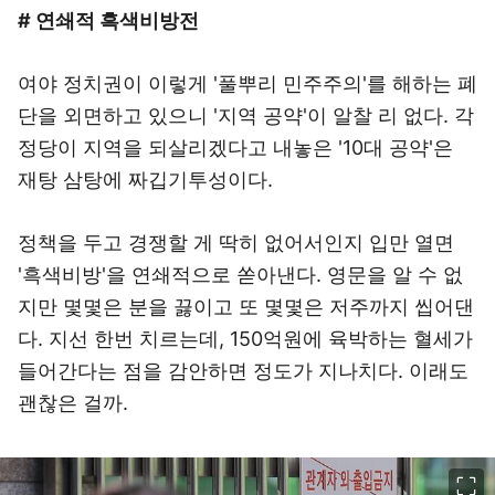
# 연쇄적 흑색비방전
여야 정치권이 이렇게 '풀뿌리 민주주의'를 해하는 폐
단을 외면하고 있으니 '지역 공약'이 알찰 리 없다. 각
정당이 지역을 되살리겠다고 내놓은 '10대 공약'은
재탕 삼탕에 짜깁기투성이다.
정책을 두고 경쟁할 게 딱히 없어서인지 입만 열면
'흑색비방'을 연쇄적으로 쏟아낸다. 영문을 알 수 없
지만 몇몇은 분을 끓이고 또 몇몇은 저주까지 씹어댄
다. 지선 한번 치르는데, 150억원에 육박하는 혈세가
들어간다는 점을 감안하면 정도가 지나치다. 이래도
괜찮은 걸까.
이미지 크게 보기