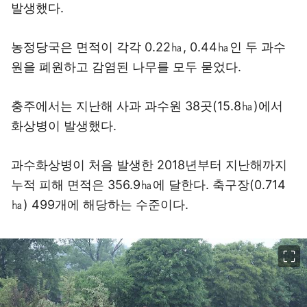
발생했다.
농정당국은 면적이 각각 0.22㏊, 0.44㏊인 두 과수
원을 폐원하고 감염된 나무를 모두 묻었다.
충주에서는 지난해 사과 과수원 38곳(15.8㏊)에서
화상병이 발생했다.
과수화상병이 처음 발생한 2018년부터 지난해까지
누적 피해 면적은 356.9㏊에 달한다. 축구장(0.714
㏊) 499개에 해당하는 수준이다.
이미지 크게 보기