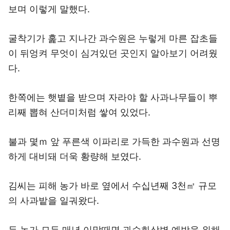
보며 이렇게 말했다.
굴착기가 훑고 지나간 과수원은 누렇게 마른 잡초들
이 뒤엉켜 무엇이 심겨있던 곳인지 알아보기 어려웠
다.
한쪽에는 햇볕을 받으며 자라야 할 사과나무들이 뿌
리째 뽑혀 산더미처럼 쌓여 있었다.
불과 몇ｍ 앞 푸른색 이파리로 가득한 과수원과 선명
하게 대비돼 더욱 황량해 보였다.
김씨는 피해 농가 바로 옆에서 수십년째 3천㎡ 규모
의 사과밭을 일궈왔다.
두 농가 모두 매년 이맘때면 과수화상병 예방을 위해