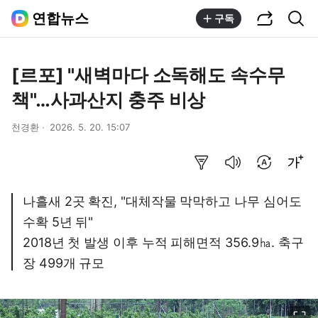
공유하기
통합검색
연합뉴스
구독
[르포] "새벽마다 소독해도 속수무
책"…사과산지 충주 비상
천경환
2026. 5. 20. 15:07
요약보기
음성으로 듣기
번역 설정
글씨크기 조절하기
나흘새 2곳 확진, "대체작물 막막하고 나무 심어도
수확 5년 뒤"
2018년 첫 발생 이후 누적 피해면적 356.9㏊. 축구
장 499개 규모
이미지 크게 보기