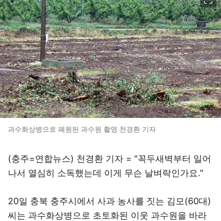
과수화상병으로 폐원된 과수원 촬영 천경환 기자
(충주=연합뉴스) 천경환 기자 = "꼭두새벽부터 일어
나서 열심히 소독했는데 이게 무슨 날벼락인가요."
20일 충북 충주시에서 사과 농사를 짓는 김모(60대)
씨는 과수화상병으로 초토화된 이웃 과수원을 바라