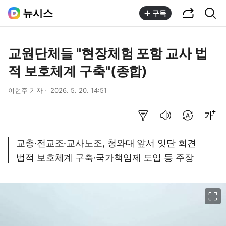
공유하기
통합검색
뉴시스
구독
교원단체들 "현장체험 포함 교사 법
적 보호체계 구축"(종합)
이현주 기자
2026. 5. 20. 14:51
요약보기
음성으로 듣기
번역 설정
글씨크기 조절하기
교총·전교조·교사노조, 청와대 앞서 잇단 회견
법적 보호체계 구축·국가책임제 도입 등 주장
이미지 크게 보기