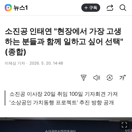
공유하기
통합검색
뉴스1
구독
소진공 인태연 "현장에서 가장 고생
하는 분들과 함께 일하고 싶어 선택"
(종합)
이재상 기자
2026. 5. 20. 14:48
요약보기
음성으로 듣기
번역 설정
글씨크기 조절하기
소진공 이사장 20일 취임 100일 기자회견 가져
'소상공인 가치동행 프로젝트' 추진 방향 공개
이미지 크게 보기