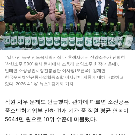
1일 대전 동구 신도꼼지락시장 내 후생사에서 선양소주가 진행한
‘착한소주 990’ 출시 행사에서 조웅래 선양소주 회장(가운데),
인태연 소상공인시장진흥공단 이사장(오른쪽), 김재면
한국수퍼체인유통사업협동조합 이사장이 제품에 대해 대화하고
있다. 2026.4.1 ⓒ 뉴스1 김기태 기자
직원 처우 문제도 언급했다. 관가에 따르면 소진공은
중소벤처기업부 산하 11개 기관 중 직원 평균 연봉이
5644만 원으로 10위 수준에 머물렀다.