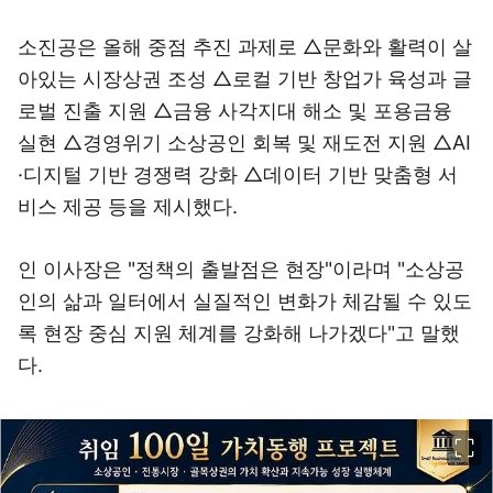
소진공은 올해 중점 추진 과제로 △문화와 활력이 살
아있는 시장상권 조성 △로컬 기반 창업가 육성과 글
로벌 진출 지원 △금융 사각지대 해소 및 포용금융
실현 △경영위기 소상공인 회복 및 재도전 지원 △AI
·디지털 기반 경쟁력 강화 △데이터 기반 맞춤형 서
비스 제공 등을 제시했다.
인 이사장은 "정책의 출발점은 현장"이라며 "소상공
인의 삶과 일터에서 실질적인 변화가 체감될 수 있도
록 현장 중심 지원 체계를 강화해 나가겠다"고 말했
다.
이미지 크게 보기