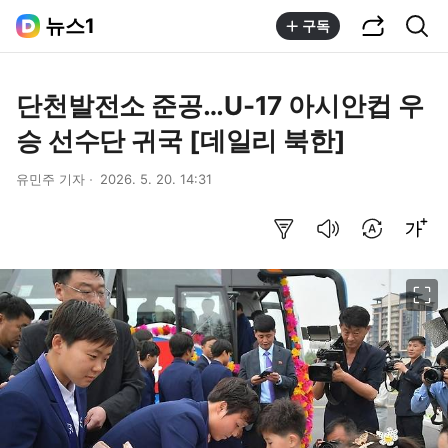
공유하기
통합검색
뉴스1
구독
단천발전소 준공…U-17 아시안컵 우
승 선수단 귀국 [데일리 북한]
유민주 기자
2026. 5. 20. 14:31
요약보기
음성으로 듣기
번역 설정
글씨크기 조절하기
이미지 크게 보기