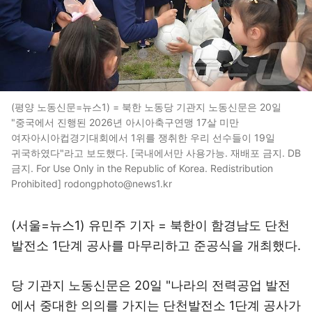
(평양 노동신문=뉴스1) = 북한 노동당 기관지 노동신문은 20일
"중국에서 진행된 2026년 아시아축구연맹 17살 미만
여자아시아컵경기대회에서 1위를 쟁취한 우리 선수들이 19일
귀국하였다"라고 보도했다. [국내에서만 사용가능. 재배포 금지. DB
금지. For Use Only in the Republic of Korea. Redistribution
Prohibited] rodongphoto@news1.kr
(서울=뉴스1) 유민주 기자 = 북한이 함경남도 단천
발전소 1단계 공사를 마무리하고 준공식을 개최했다.
당 기관지 노동신문은 20일 "나라의 전력공업 발전
에서 중대한 의의를 가지는 단천발전소 1단계 공사가