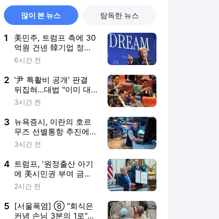
많이 본 뉴스
탐독한 뉴스
1
美민주, 트럼프 측에 30
억원 건넨 韓기업 정조
준…"잠재적 뇌물"
6시간 전
2
'尹 특활비 공개' 판결
뒤집혀…대법 "이미 대
통령기록관 이관"
3시간 전
3
뉴욕증시, 이란의 호르
무즈 선별통항 추진에
하락…다우 0.9%↓(종
3시간 전
합)
4
트럼프, '원정출산 아기
에 美시민권 부여 금지'
행정명령 서명(종합)
2시간 전
5
[서울폭염] ⑧ "회식은
커녕 손님 3분의 1로"…