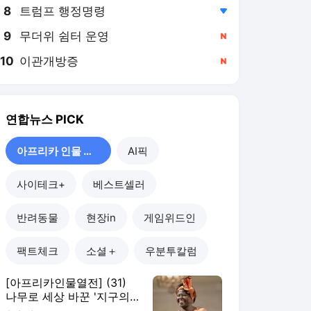
8
트럼프 행정명령
,하락
9
무더위 쉼터 운영
,신규
10
이관개방증
,신규
연합뉴스
PICK
아프리카 인물 열전
AI픽
사이테크+
베스트셀러
반려동물
현장in
게임위드인
팩트체크
소셜＋
우분투칼럼
[아프리카인물열전] (31)
나무로 세상 바꾼 '지구의
어머니' 왕가리 마타이