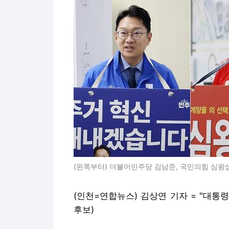
(왼쪽부터) 더불어민주당 김남준, 국민의힘 심왕섭
(인천=연합뉴스) 김상연 기자 = "대
후보)