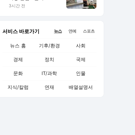
외식 줄고 배달늘어
3시간 전
서비스 바로가기
뉴스
연예
스포츠
뉴스 홈
기후/환경
사회
경제
정치
국제
문화
IT/과학
인물
지식/칼럼
연재
배열설명서