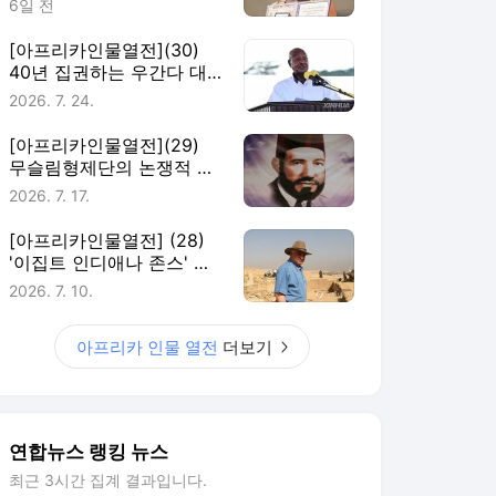
6일 전
[아프리카인물열전](30)
40년 집권하는 우간다 대
통령 무세베니
2026. 7. 24.
[아프리카인물열전](29)
무슬림형제단의 논쟁적 창
립자 알반나
2026. 7. 17.
[아프리카인물열전] (28)
'이집트 인디애나 존스' 자
히 하와스
2026. 7. 10.
아프리카 인물 열전
더보기
연합뉴스 랭킹 뉴스
최근 3시간 집계 결과입니다.