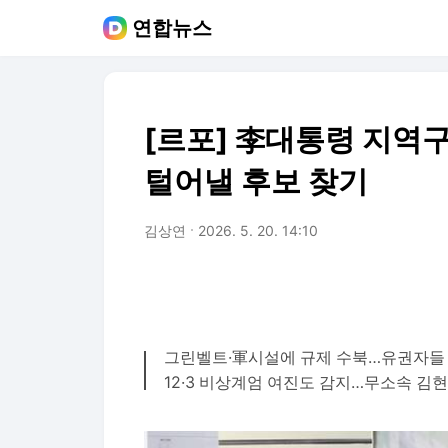
연합뉴스
[르포] 李대통령 지역구
털어낼 후보 찾기
김상연
2026. 5. 20. 14:10
그린벨트·軍시설에 규제 수북…유권자들 
12·3 비상계엄 여진도 감지…무소속 김