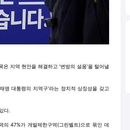
묵은 지역 현안을 해결하고 '변방의 설움'을 털어낼
재명 대통령의 지역구'라는 정치적 상징성을 갖고
있다.
의 47%가 개발제한구역(그린벨트)으로 묶인 데