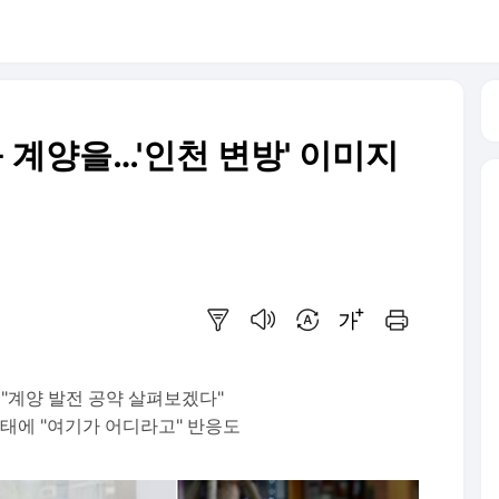
 계양을…'인천 변방' 이미지
요약보기
음성으로 듣기
번역 설정
글씨크기 조절하기
인쇄하기
"계양 발전 공약 살펴보겠다"
현태에 "여기가 어디라고" 반응도