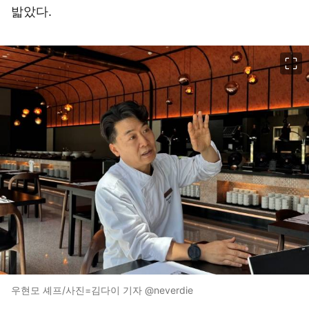
밟았다.
이미지 크게 보기
우현모 셰프/사진=김다이 기자 @neverdie