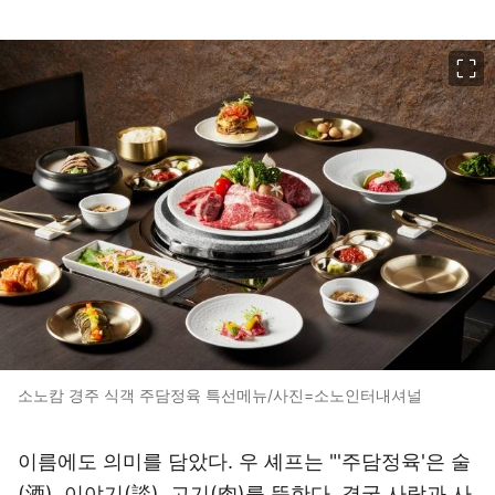
이미지 크게 보기
소노캄 경주 식객 주담정육 특선메뉴/사진=소노인터내셔널
이름에도 의미를 담았다. 우 셰프는 "'주담정육'은 술
(酒), 이야기(談), 고기(肉)를 뜻한다. 결국 사람과 사