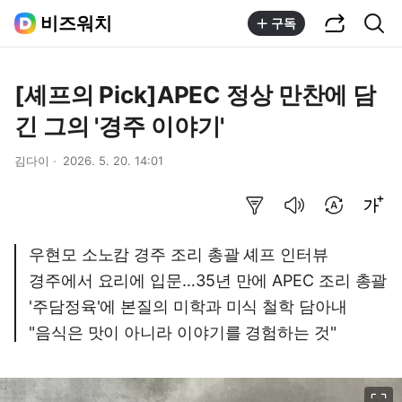
공유하기
통합검색
비즈워치
구독
[셰프의 Pick]APEC 정상 만찬에 담
긴 그의 '경주 이야기'
김다이
2026. 5. 20. 14:01
요약보기
음성으로 듣기
번역 설정
글씨크기 조절하기
우현모 소노캄 경주 조리 총괄 셰프 인터뷰
경주에서 요리에 입문…35년 만에 APEC 조리 총괄
'주담정육'에 본질의 미학과 미식 철학 담아내
"음식은 맛이 아니라 이야기를 경험하는 것"
이미지 크게 보기