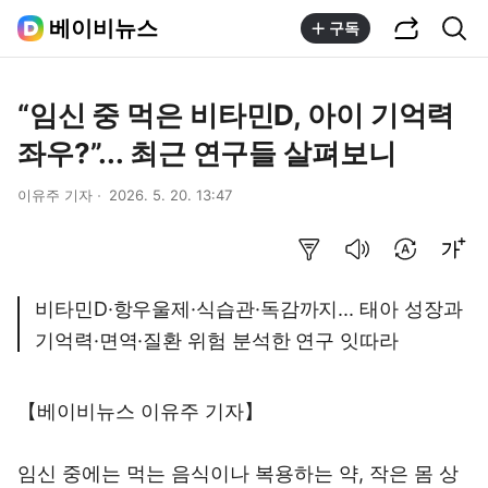
공유하기
통합검색
베이비뉴스
구독
“임신 중 먹은 비타민D, 아이 기억력
좌우?”... 최근 연구들 살펴보니
이유주 기자
2026. 5. 20. 13:47
요약보기
음성으로 듣기
번역 설정
글씨크기 조절하기
비타민D·항우울제·식습관·독감까지... 태아 성장과
기억력·면역·질환 위험 분석한 연구 잇따라
【베이비뉴스 이유주 기자】
임신 중에는 먹는 음식이나 복용하는 약, 작은 몸 상