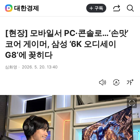
공유하기
통합검색
대한경제
구독
[현장] 모바일서 PC·콘솔로…‘손맛’
코어 게이머, 삼성 ‘6K 오디세이
G8’에 꽂히다
심화영
2026. 5. 20. 13:40
음성으로 듣기
번역 설정
글씨크기 조절하기
이미지 크게 보기