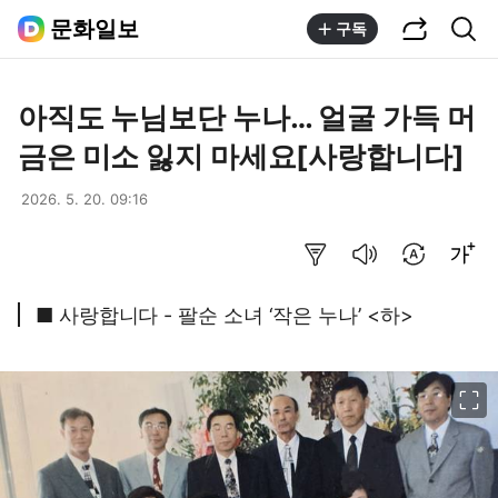
공유하기
통합검색
문화일보
구독
아직도 누님보단 누나… 얼굴 가득 머
금은 미소 잃지 마세요[사랑합니다]
2026. 5. 20. 09:16
요약보기
음성으로 듣기
번역 설정
글씨크기 조절하기
■ 사랑합니다 - 팔순 소녀 ‘작은 누나’ <하>
이미지 크게 보기