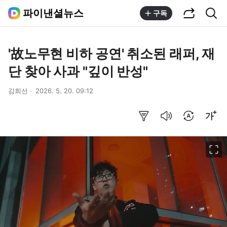
공유하기
통합검색
파이낸셜뉴스
구독
'故노무현 비하 공연' 취소된 래퍼, 재
단 찾아 사과 "깊이 반성"
김희선
2026. 5. 20. 09:12
요약보기
음성으로 듣기
번역 설정
글씨크기 조절하기
이미지 크게 보기