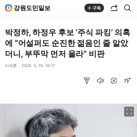
공유하기
통합검색
강원도민일보
구독
박정하, 하정우 후보 ‘주식 파킹’ 의혹
에 “어설퍼도 순진한 젊음인 줄 알았
더니, 부뚜막 먼저 올라” 비판
이세훈
2026. 5. 19. 16:17
요약보기
음성으로 듣기
번역 설정
글씨크기 조절하기
이미지 크게 보기