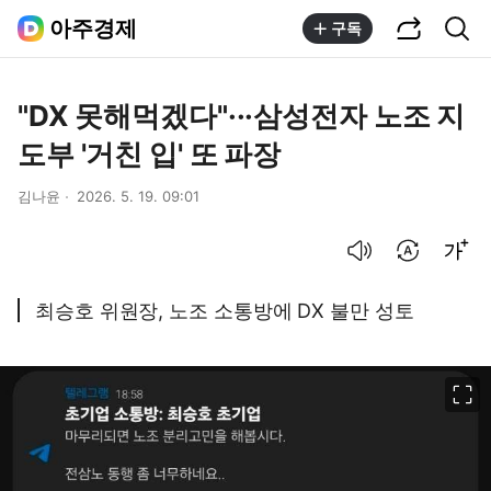
공유하기
통합검색
아주경제
구독
"DX 못해먹겠다"···삼성전자 노조 지
도부 '거친 입' 또 파장
김나윤
2026. 5. 19. 09:01
음성으로 듣기
번역 설정
글씨크기 조절하기
최승호 위원장, 노조 소통방에 DX 불만 성토
이미지 크게 보기