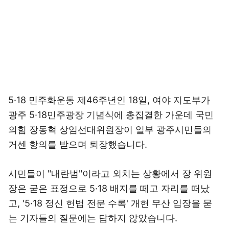
5·18 민주화운동 제46주년인 18일, 여야 지도부가
광주 5·18민주광장 기념식에 총집결한 가운데 국민
의힘 장동혁 상임선대위원장이 일부 광주시민들의
거센 항의를 받으며 퇴장했습니다.
시민들이 "내란범"이라고 외치는 상황에서 장 위원
장은 굳은 표정으로 5·18 배지를 떼고 자리를 떠났
고, '5·18 정신 헌법 전문 수록' 개헌 무산 입장을 묻
는 기자들의 질문에는 답하지 않았습니다.