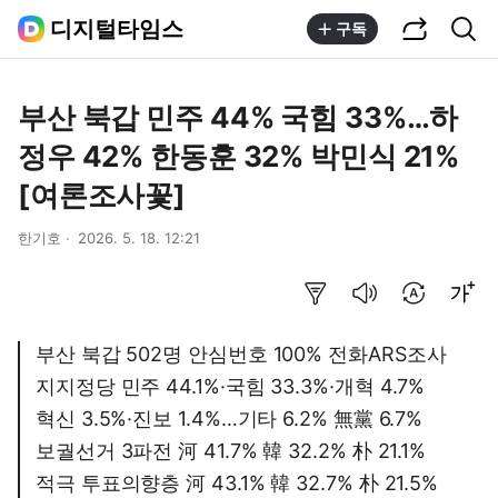
공유하기
통합검색
디지털타임스
구독
부산 북갑 민주 44% 국힘 33%…하
정우 42% 한동훈 32% 박민식 21%
[여론조사꽃]
한기호
2026. 5. 18. 12:21
요약보기
음성으로 듣기
번역 설정
글씨크기 조절하기
부산 북갑 502명 안심번호 100% 전화ARS조사
지지정당 민주 44.1%·국힘 33.3%·개혁 4.7%
혁신 3.5%·진보 1.4%…기타 6.2% 無黨 6.7%
보궐선거 3파전 河 41.7% 韓 32.2% 朴 21.1%
적극 투표의향층 河 43.1% 韓 32.7% 朴 21.5%