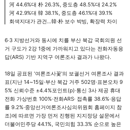
河 44.6%대 朴 26.3%, 중도층 48.5%대 24.2%
河 42.9%대 韓 38.1%, 중도층 46.1%대 39.1%
회색지대가 관건…韓·朴 보수 박빙, 확장력 차이
6·3 지방선거와 동시에 치를 부산 북갑 국회의원 선
거 구도가 2강 1중에 가까워지고 있다는 전화자동응
답(ARS) 기반 지역구 여론조사 결과가 나왔다.
18일 공표된 ‘여론조사꽃’의 보궐선거 여론조사 결과
표(지난 14~15일·부산 북갑 거주 502명·표본오차 9
5% 신뢰수준 ±4.4%포인트(p)·통신 3사 제공 휴대
전화 가상번호 100%·전화ARS· 접촉률 38.6%·응답
률 9.2%·중앙선거여론조사심의위원회 홈페이지 참
조)에 따르면 가장 먼저 진행된 지지정당 설문에서
더불어민주당 44.1%, 국민의힘 33.3% 순으로 높은