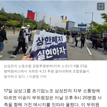
이미지 크게 보기
삼성전자 노동조합 공동투쟁본부(이하 노조)가 4월 23일
평택캠퍼스에서 개최한 4.23 투쟁 결의대회에 조합원들이
참석하고 있다. / 이광영 기자
17일 삼성그룹 초기업노조 삼성전자 지부 소통방에
따르면 이송이 부위원장은 이날 오후 8시 20분쯤 사
측을 향해 거친 메시지를 잇따라 올렸다. 이 부위원