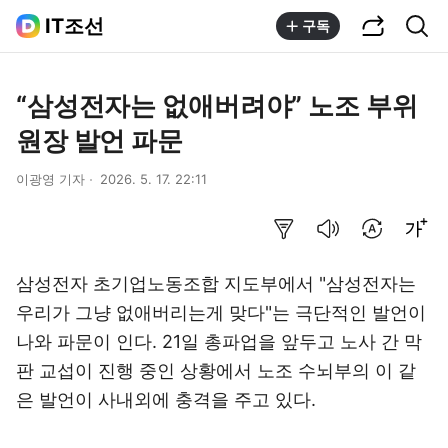
공유하기
통합검색
IT조선
구독
“삼성전자는 없애버려야” 노조 부위
원장 발언 파문
이광영 기자
2026. 5. 17. 22:11
요약보기
음성으로 듣기
번역 설정
글씨크기 조절하기
삼성전자 초기업노동조합 지도부에서 "삼성전자는
우리가 그냥 없애버리는게 맞다"는 극단적인 발언이
나와 파문이 인다. 21일 총파업을 앞두고 노사 간 막
판 교섭이 진행 중인 상황에서 노조 수뇌부의 이 같
은 발언이 사내외에 충격을 주고 있다.