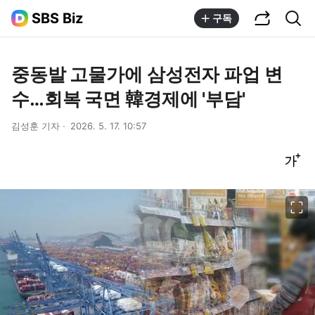
공유하기
통합검색
SBS Biz
구독
중동발 고물가에 삼성전자 파업 변
수…회복 국면 韓경제에 '부담'
김성훈 기자
2026. 5. 17. 10:57
글씨크기 조절하기
이미지 크게 보기