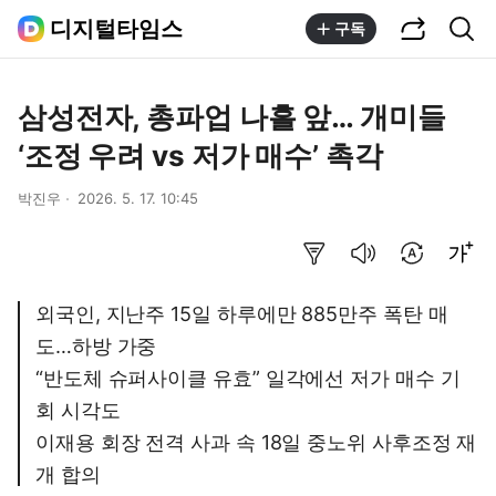
공유하기
통합검색
디지털타임스
구독
삼성전자, 총파업 나흘 앞… 개미들
‘조정 우려 vs 저가 매수’ 촉각
박진우
2026. 5. 17. 10:45
요약보기
음성으로 듣기
번역 설정
글씨크기 조절하기
외국인, 지난주 15일 하루에만 885만주 폭탄 매
도…하방 가중
“반도체 슈퍼사이클 유효” 일각에선 저가 매수 기
회 시각도
이재용 회장 전격 사과 속 18일 중노위 사후조정 재
개 합의