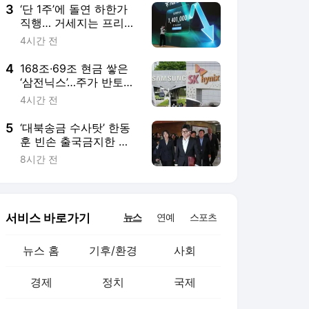
3
‘단 1주’에 돌연 하한가
직행… 거세지는 프리마
켓 ‘시초가’ 논란 [짚어봅
4시간 전
시다]
4
168조·69조 현금 쌓은
‘삼전닉스’…주가 반토막
에 주주환원책 ‘솔솔’
4시간 전
5
‘대북송금 수사탓’ 한동
훈 빈손 출국금지한 특
검…‘계엄해제후 당정대’
8시간 전
참고인 소환도 잡음
서비스 바로가기
뉴스
연예
스포츠
뉴스 홈
기후/환경
사회
경제
정치
국제