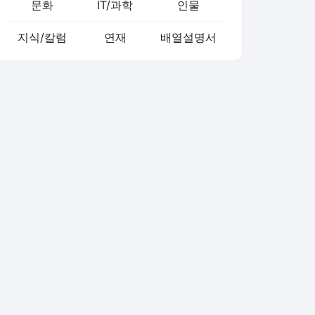
문화
IT/과학
인물
지식/칼럼
연재
배열설명서