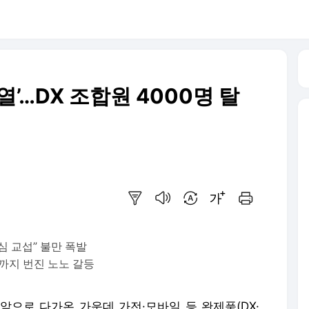
’…DX 조합원 4000명 탈
요약보기
음성으로 듣기
번역 설정
글씨크기 조절하기
인쇄하기
심 교섭” 불만 폭발
까지 번진 노노 갈등
앞으로 다가온 가운데 가전·모바일 등 완제품(DX·