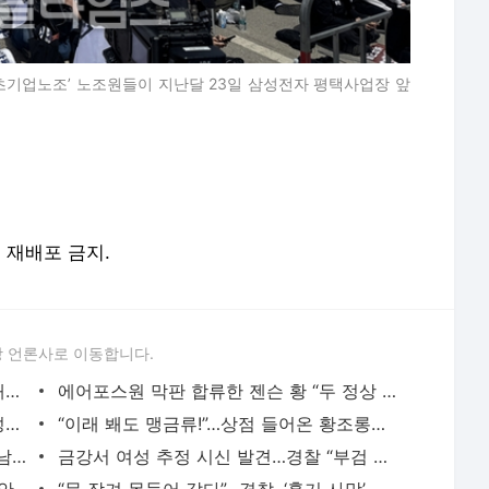
초기업노조’ 노조원들이 지난달 23일 삼성전자 평택사업장 앞
및 재배포 금지.
 언론사로 이동합니다.
음주운전 실형 받고도 또 ‘만취 운전대’ 배우 손승원…징역 4년 구형
에어포스원 막판 합류한 젠슨 황 “두 정상 놀라웠다”… 호랑이 가방 멘 머스크 아들도 ‘시선
“죄송하다”던 여고생 살해범 장윤기, 반성문은 안썼다
“이래 봬도 맹금류!”…상점 들어온 황조롱이, 119소방대 구조
“임신했다, 가족에 알려줄까?”…20대女, 남친 속여 1000만원 뜯어내
금강서 여성 추정 시신 발견…경찰 “부검 진행”