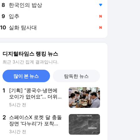
8
한국인의 밥상
,하락
9
입추
,신규
10
실화 탐사대
,신규
디지털타임스 랭킹 뉴스
최근 3시간 집계 결과입니다.
많이 본 뉴스
탐독한 뉴스
1
[기획] “콩국수·냉면에
오이가 없어요”… 더위
먹는 사람들
5시간 전
2
스페이스X 로켓 달 충돌
장면 ‘다누리’가 포착했
다
3시간 전