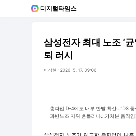
디지털타임스
삼성전자 최대 노조 ‘균열
퇴 러시
이상현
2026. 5. 17. 09:06
총파업 D-4에도 내부 반발 확산…“DS 중
과반노조 지위 흔들리나…가처분 움직임
삼성전자 노조가 예고한 총파업이 나흘 