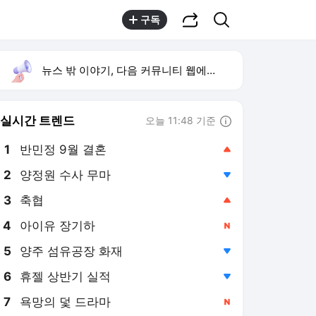
공유하기
검색
구독
뉴스 밖 이야기, 다음 커뮤니티 웹에서 보기
실시간 트렌드
오늘 11:48 기준
툴팁보기
1
반민정 9월 결혼
,상승
2
양정원 수사 무마
,하락
3
축협
,상승
4
아이유 장기하
,신규
5
양주 섬유공장 화재
,하락
6
휴젤 상반기 실적
,하락
7
욕망의 덫 드라마
,신규