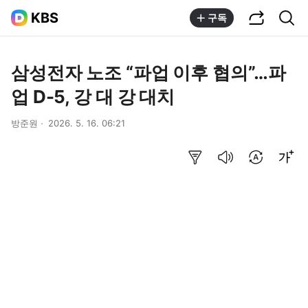
공유하기
통합검색
KBS
구독
삼성전자 노조 “파업 이후 협의”…파
업 D-5, 강 대 강 대치
방준원
2026. 5. 16. 06:21
요약보기
음성으로 듣기
번역 설정
글씨크기 조절하기