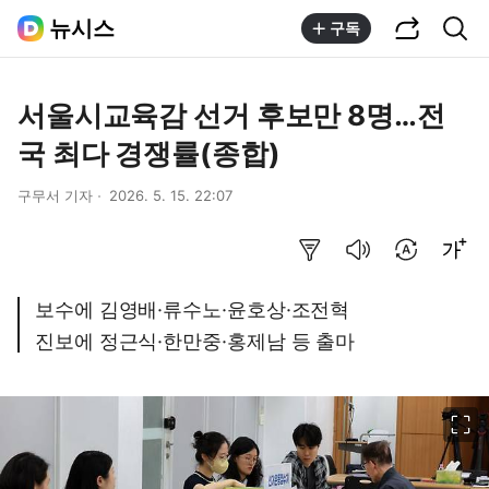
공유하기
통합검색
뉴시스
구독
서울시교육감 선거 후보만 8명…전
국 최다 경쟁률(종합)
구무서 기자
2026. 5. 15. 22:07
요약보기
음성으로 듣기
번역 설정
글씨크기 조절하기
보수에 김영배·류수노·윤호상·조전혁
진보에 정근식·한만중·홍제남 등 출마
이미지 크게 보기