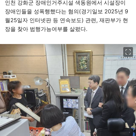
인천 강화군 장애인거주시설 색동원에서 시설장이
장애인들을 성폭행했다는 혐의(경기일보 2025년 9
월25일자 인터넷판 등 연속보도) 관련, 재판부가 현
장을 찾아 범행가능여부를 살폈다.
이미지 크게 보기