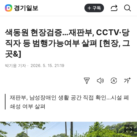
공유하기
통합검색
경기일보
구독
색동원 현장검증…재판부, CCTV·당
직자 등 범행가능여부 살펴 [현장, 그
곳&]
박기웅 기자
2026. 5. 15. 21:19
요약보기
음성으로 듣기
번역 설정
글씨크기 조절하기
재판부, 남성장애인 생활 공간 직접 확인…시설 폐
쇄성 여부 살펴
이미지 크게 보기