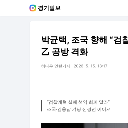
경기일보
박균택, 조국 향해 “검
乙 공방 격화
허나우 인턴기자
2026. 5. 15. 18:17
“검찰개혁 실패 책임 회피 말라”
조국·김용남 겨냥 신경전 이어져