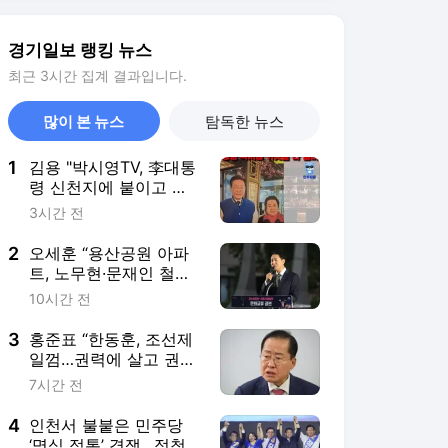
2
오세훈 “용산공원 아파
트, 노무현·문재인 철학
스스로 뒤집는 것”
10시간 전
3
홍준표 “한동훈, 조선제
일껌…권력에 살고 권력
에 죽어”
7시간 전
4
인천서 불붙은 민주당
‘명심 적통’ 경쟁…정청
래·송영길·김민석 신경
3시간 전
전
5
김민석, 與전당대회 제
주·인천 당원투표서 승
리…鄭에 5.67%p 앞서
3시간 전
서비스 바로가기
뉴스
연예
스포츠
뉴스 홈
기후/환경
사회