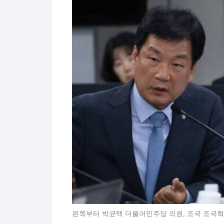
왼쪽부터 박균택 더불어민주당 의원, 조국 조국혁