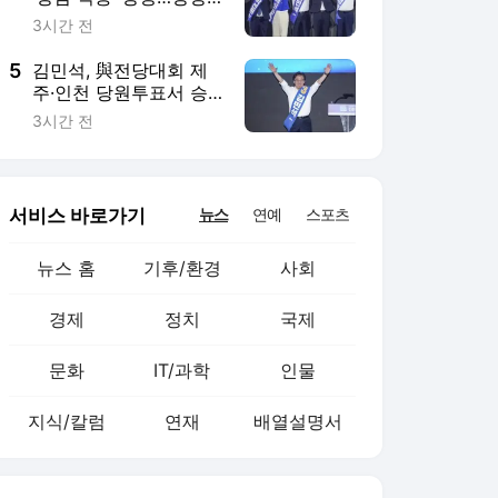
경제
정치
국제
문화
IT/과학
인물
지식/칼럼
연재
배열설명서