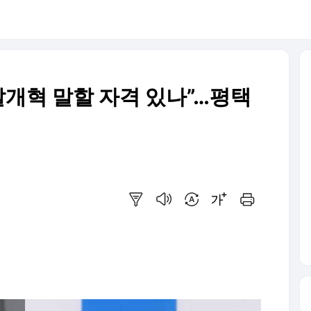
찰개혁 말할 자격 있나”…평택
요약보기
음성으로 듣기
번역 설정
글씨크기 조절하기
인쇄하기