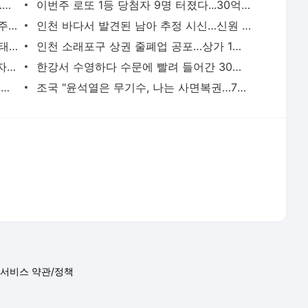
[영상] 폭염도 잊은 펜타포트 마지막 날…송도는 ‘청춘의 떼창’으로 물들었다 [2026 인천펜타포
이번주 로또 1등 당첨자 9명 터졌다...30억원 나온 명당은 어디
"매미급 위력" 13호 태풍 '돌핀' 북상…내주 폭염 향방 가른다
인천 바다서 발견된 남아 추정 시신…신원 확인 난항
제13호 태풍 ‘돌핀’ 최고등급 북상…폭염·태풍 이중고 ‘비상’
인천 소래포구 상권 줄폐업 공포…상가 1층 절반 ‘텅텅’ [현장, 그곳＆]
“3억8천여만원 체납”…광주시, 고액체납자 가택수색해 현장 징수
한강서 수영하다 수문에 빨려 들어간 30대...20분 만에 심정지 상태로 구조
“떼인 돈 다 받았습니다”…이천 건설현장 일용직 116명 체불임금 싹 다 받아줬다
조국 "윤석열은 무기수, 나는 사면복권…7년 만에 운명 엇갈려"
서비스 약관/정책
 글쓴이에 있으며, Daum의 입장과 다를 수 있습니다.