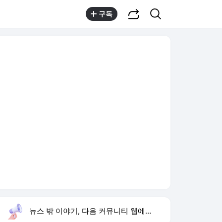
공유하기
검색
구독
뉴스 밖 이야기, 다음 커뮤니티 웹에서 보기
실시간 트렌드
오늘 13:00 기준
툴팁보기
1
1236회 로또 당첨 번호
,상승
3
피의 게임
,신규
4
류혜영 나혼산 삼순이계단
,신규
5
유아인 볼뽀뽀 남사친
,신규