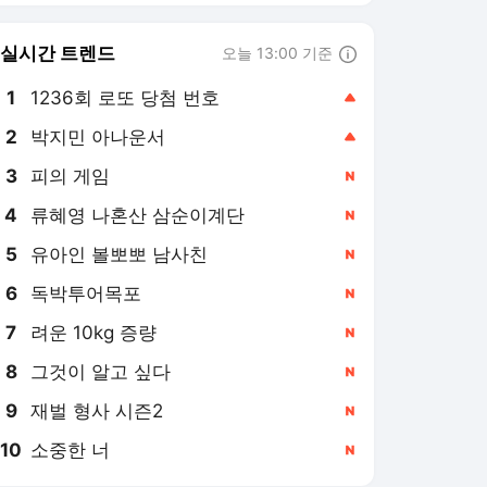
6
독박투어목포
,신규
7
려운 10kg 증량
,신규
8
그것이 알고 싶다
,신규
9
재벌 형사 시즌2
,신규
10
소중한 너
,신규
경기일보 랭킹 뉴스
최근 3시간 집계 결과입니다.
많이 본 뉴스
탐독한 뉴스
1
김용 "박시영TV, 李대통
령 신천지에 붙이고 鄭
은 오려내…누구한테 받
3시간 전
았나"