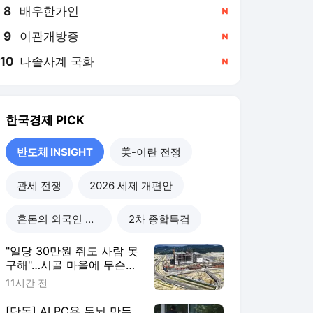
8
배우한가인
,신규
9
이관개방증
,신규
10
나솔사계 국화
,신규
한국경제
PICK
반도체 INSIGHT
美-이란 전쟁
관세 전쟁
2026 세제 개편안
혼돈의 외국인 고용시장
2차 종합특검
"일당 30만원 줘도 사람 못
구해"…시골 마을에 무슨
일이
11시간 전
[단독] AI PC용 두뇌 만든