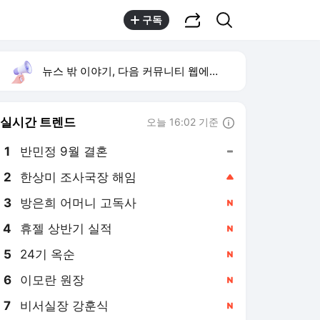
공유하기
검색
구독
뉴스 밖 이야기, 다음 커뮤니티 웹에서 보기
실시간 트렌드
오늘 16:02 기준
툴팁보기
1
반민정 9월 결혼
,유지
2
한상미 조사국장 해임
,상승
4
휴젤 상반기 실적
,신규
5
24기 옥순
,신규
6
이모란 원장
,신규
7
비서실장 강훈식
,신규