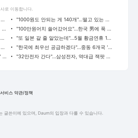
론사로 이동합니다.
"20억 투자해 1조 됐다"…'500배 잭팟' 터트린 카카오
"1000원도 안되는 게 140개"…떨고 있는 코스닥 개미들
"쉬는 시간도 없이 38시간째 근무"…충격 영상에 '경고'
"100만원어치 쓸어갔어요"…한국 男에 푹 빠진 일본 여성들 [K컬처인사이드]
햄·튀김보다 치명적…성형외과 의사가 경고한 최악의 음식 1위 [건강!톡]
"또 일본 갈 줄 알았는데"…5월 황금연휴 1위 여행지 어디?
CIS, 첨단 정밀 장비로 日 배터리 업체도 홀렸다
"한국에 최우선 공급하겠다"…중동 6개국 '깜짝 선언'
"호텔서 커피 마셨더니…" 조회수 '300만' 대박 영상의 비밀 [현장+]
"32만전자 간다"…삼성전자, 역대급 잭팟 예고에 주가 '들썩'
서비스 약관/정책
 글쓴이에 있으며, Daum의 입장과 다를 수 있습니다.