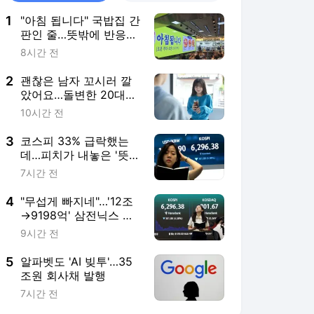
1
"아침 됩니다" 국밥집 간
판인 줄…뜻밖에 반응
폭발한 곳 [트렌드+]
8시간 전
2
괜찮은 남자 꼬시러 깔
았어요…돌변한 20대女,
알고 보니 [매칭의 기술
10시간 전
(上)]
3
코스피 33% 급락했는
데…피치가 내놓은 '뜻밖
의 경고' 뭐길래
7시간 전
4
"무섭게 빠지네"…'12조
→9198억' 삼전닉스 개
미들 결국 [분석+]
9시간 전
5
알파벳도 'AI 빚투'…35
조원 회사채 발행
7시간 전