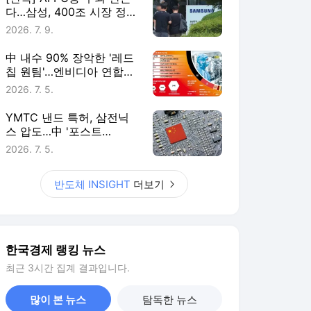
다…삼성, 400조 시장 정조
준
2026. 7. 9.
中 내수 90% 장악한 '레드
칩 원팀'…엔비디아 연합군
흔든다
2026. 7. 5.
YMTC 낸드 특허, 삼전닉
스 압도…中 '포스트
HBM'도 넘본다
2026. 7. 5.
반도체 INSIGHT
더보기
한국경제 랭킹 뉴스
최근 3시간 집계 결과입니다.
많이 본 뉴스
탐독한 뉴스