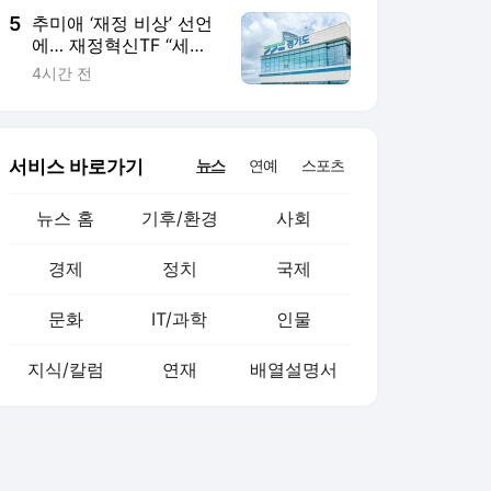
5
추미애 ‘재정 비상’ 선언
에… 재정혁신TF “세출
조정·재정제도 개편 병
4시간 전
행”
서비스 바로가기
뉴스
연예
스포츠
뉴스 홈
기후/환경
사회
경제
정치
국제
문화
IT/과학
인물
지식/칼럼
연재
배열설명서