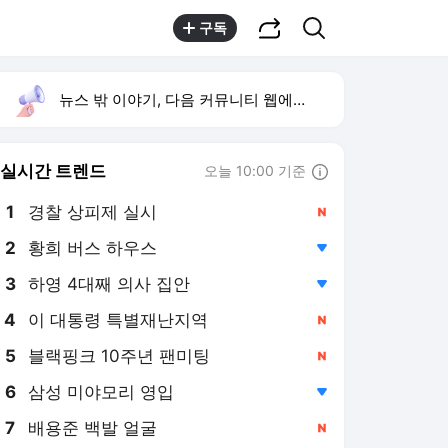
공유하기
검색
구독
뉴스 밖 이야기, 다음 커뮤니티 웹에서 보기
실시간 트렌드
오늘 10:00 기준
툴팁보기
1
경찰 상피제 실시
,신규
2
황희 버스 하우스
,하락
4
이 대통령 특별재난지역
,신규
5
블랙핑크 10주년 팬미팅
,신규
6
삼성 미야모리 영입
,하락
7
배용준 백발 얼굴
,신규