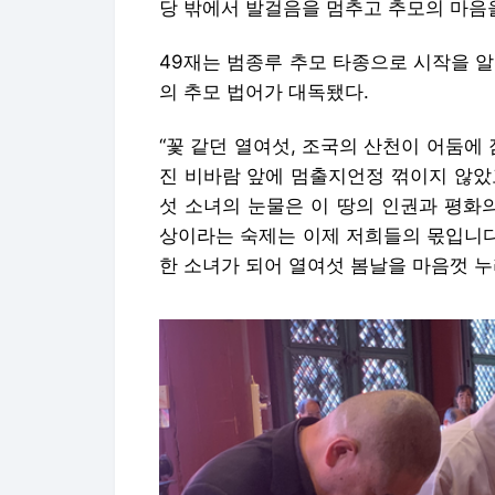
당 밖에서 발걸음을 멈추고 추모의 마음
49재는 범종루 추모 타종으로 시작을 
의 추모 법어가 대독됐다.
“꽃 같던 열여섯, 조국의 산천이 어둠에
진 비바람 앞에 멈출지언정 꺾이지 않았
섯 소녀의 눈물은 이 땅의 인권과 평화
상이라는 숙제는 이제 저희들의 몫입니다
한 소녀가 되어 열여섯 봄날을 마음껏 누