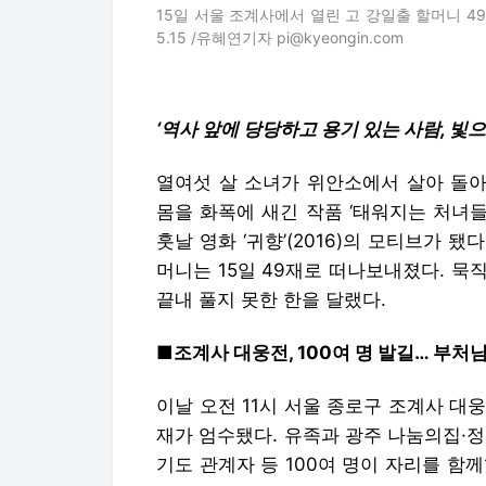
15일 서울 조계사에서 열린 고 강일출 할머니 49
5.15 /유혜연기자 pi@kyeongin.com
‘역사 앞에 당당하고 용기 있는 사람, 빛으
열여섯 살 소녀가 위안소에서 살아 돌아
몸을 화폭에 새긴 작품 ‘태워지는 처녀들’
훗날 영화 ‘귀향’(2016)의 모티브가 됐다
머니는 15일 49재로 떠나보내졌다. 
끝내 풀지 못한 한을 달랬다.
■조계사 대웅전, 100여 명 발길… 부
이날 오전 11시 서울 종로구 조계사 대
재가 엄수됐다. 유족과 광주 나눔의집·
기도 관계자 등 100여 명이 자리를 함