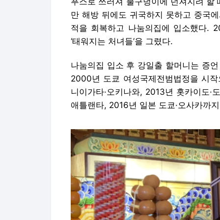
푸스로 쓰러져 불구덩이에 던져지려 할 
만 해방 뒤에도 귀국하지 못하고 중국에서
적을 회복하고 나눔의집에 입소했다. 2
‘태워지는 처녀들’을 그렸다.
나눔의집 입소 후 강일출 할머니는 증언
2000년 도쿄 여성국제전범법정을 시작으
니이가타·오키나와, 2013년 홋카이도·도쿄,
애틀랜타, 2016년 일본 도쿄·오사카까