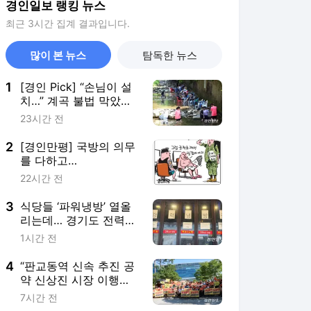
경인일보 랭킹 뉴스
최근 3시간 집계 결과입니다.
많이 본 뉴스
탐독한 뉴스
1
[경인 Pick] “손님이 설
치…” 계곡 불법 막았더
니 꼼수 판친다
23시간 전
2
[경인만평] 국방의 의무
를 다하고…
22시간 전
3
식당들 ‘파워냉방’ 열올
리는데… 경기도 전력수
급 문제 없나
1시간 전
4
“판교동역 신속 추진 공
약 신상진 시장 이행하
라”…주민들 2주째 출근
7시간 전
시위