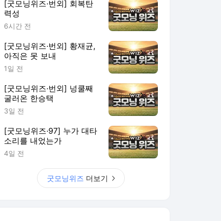
[굿모닝위즈·번외] 회복탄
력성
6시간 전
[굿모닝위즈·번외] 황재균,
아직은 못 보내
1일 전
[굿모닝위즈·번외] 넝쿨째
굴러온 한승택
3일 전
[굿모닝위즈·97] 누가 대타
소리를 내었는가
4일 전
굿모닝위즈
더보기