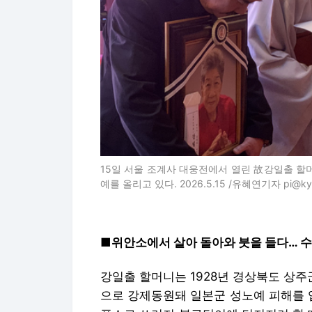
15일 서울 조계사 대웅전에서 열린 故강일출 할
예를 올리고 있다. 2026.5.15 /유혜연기자 pi@kye
■위안소에서 살아 돌아와 붓을 들다… 수
강일출 할머니는 1928년 경상북도 상주
으로 강제동원돼 일본군 성노예 피해를 입