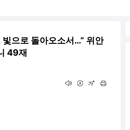
대, 빛으로 돌아오소서…” 위안
니 49재
음성으로 듣기
번역 설정
글씨크기 조절하기
인쇄하기