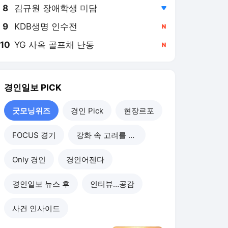
8
김규원 장애학생 미담
,하락
9
KDB생명 인수전
,신규
10
YG 사옥 골프채 난동
,신규
경인일보
PICK
굿모닝위즈
경인 Pick
현장르포
FOCUS 경기
강화 속 고려를 찾아서
Only 경인
경인어젠다
경인일보 뉴스 후
인터뷰…공감
사건 인사이드