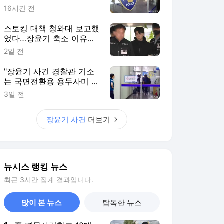
16시간 전
스토킹 대책 청와대 보고했
었다…장윤기 축소 이유였
나?
2일 전
"장윤기 사건 경찰관 기소
는 국면전환용 용두사미 수
사"
3일 전
장윤기 사건
더보기
뉴시스 랭킹 뉴스
최근 3시간 집계 결과입니다.
많이 본 뉴스
탐독한 뉴스