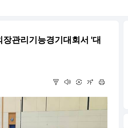
외장관리기능경기대회서 '대
요약보기
음성으로 듣기
번역 설정
글씨크기 조절하기
인쇄하기