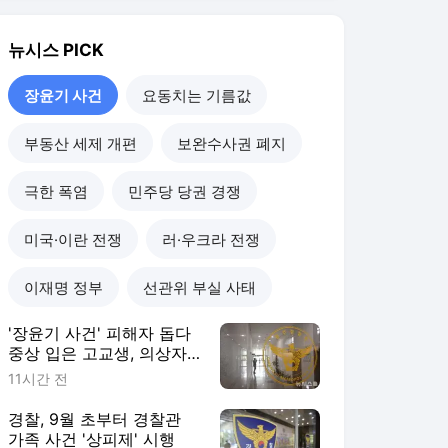
뉴시스
PICK
장윤기 사건
요동치는 기름값
부동산 세제 개편
보완수사권 폐지
극한 폭염
민주당 당권 경쟁
미국·이란 전쟁
러·우크라 전쟁
이재명 정부
선관위 부실 사태
'장윤기 사건' 피해자 돕다
중상 입은 고교생, 의상자
인정
11시간 전
경찰, 9월 초부터 경찰관
가족 사건 '상피제' 시행