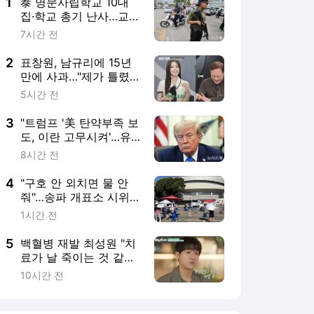
1
泰 명문사립학교 10대
집·학교 총기 난사…교사
·학생 등 9명 사망(종합
7시간 전
2보)
2
표창원, 남규리에 15년
만에 사과…"제가 틀렸
습니다"
5시간 전
3
"트럼프 '美 탄약부족 보
도, 이란 고무시켜'…유
출자 색출 지시"
8시간 전
4
"구호 안 외치면 물 안
줘"…송파 개표소 시위,
폭염에 동력 뚝[현장]
1시간 전
5
백혈병 재발 최성원 "치
료가 날 죽이는 것 같았
다" 눈물
10시간 전