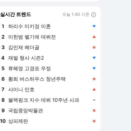
실시간 트렌드
오늘 1:40 기준
툴팁보기
1
하리수 미키정 이혼
,하락
3
김민재 헤더골
,신규
4
재벌 형사 시즌2
,하락
5
류혜영 고경표 우정
,하락
6
황희 버스하우스 청년주택
,신규
7
샤이니 민호
,상승
8
블랙핑크 지수 데뷔 10주년 사과
,유지
9
국립중앙박물관
,신규
10
상피제란
,신규