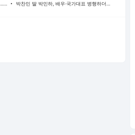
홍서범♥조갑경, 아들 불륜 사과 후 근황…밝은 미소
박찬민 딸 박민하, 배우·국가대표 병행하더니…여유로운 근황 공개