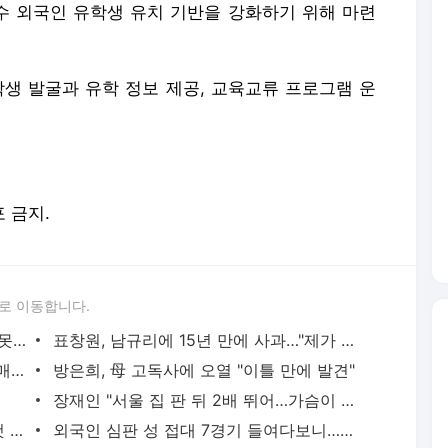
 외국인 유학생 유치 기반을 강화하기 위해 마련
학생 발굴과 유학 정보 제공, 교육교류 프로그램 운
포 금지.
로 이동합니다.
하리수 "미키정 보내주고 싶어 이혼…애 못 낳아 미안했다"
표창원, 남규리에 15년 만에 사과…"제가 틀렸습니다"
"서장훈, 28억에 산 서초 건물 450억에 매물로"
방은희, 母 고독사에 오열 "이틀 만에 발견"
장재인 "서울 집 판 뒤 2배 뛰어…가슴이 찢어진다"
백혈병 재발 최성원 "치료가 날 죽이는 것 같았다" 눈물
외국인 심판 성 접대 7경기 들여다보니…한국 축구 '5승 2무'