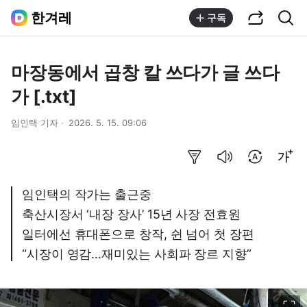
공유하기
통합검색
한겨레
구독
마장동에서 곱창 칼 쓰다가 글 쓰다
가 [.txt]
임인택 기자
2026. 5. 15. 09:06
요약보기
음성으로 듣기
번역 설정
글씨크기 조절하기
임인택의 작가는 출근중
축산시장서 ‘내장 장사’ 15년 사장 전효원
일터에선 휴대폰으로 창작, 쉰 넘어 첫 장편
“시장이 영감…재미있는 사회파 장르 지향”
이미지 크게 보기