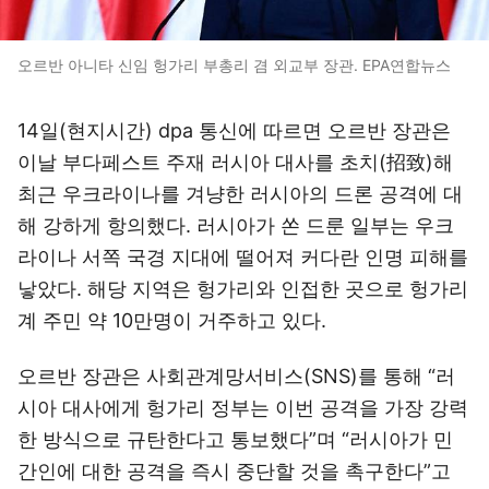
오르반 아니타 신임 헝가리 부총리 겸 외교부 장관. EPA연합뉴스
14일(현지시간) dpa 통신에 따르면 오르반 장관은
이날 부다페스트 주재 러시아 대사를 초치(招致)해
최근 우크라이나를 겨냥한 러시아의 드론 공격에 대
해 강하게 항의했다. 러시아가 쏜 드룬 일부는 우크
라이나 서쪽 국경 지대에 떨어져 커다란 인명 피해를
낳았다. 해당 지역은 헝가리와 인접한 곳으로 헝가리
계 주민 약 10만명이 거주하고 있다.
오르반 장관은 사회관계망서비스(SNS)를 통해 “러
시아 대사에게 헝가리 정부는 이번 공격을 가장 강력
한 방식으로 규탄한다고 통보했다”며 “러시아가 민
간인에 대한 공격을 즉시 중단할 것을 촉구한다”고