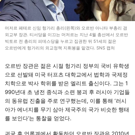
머저르 페테르 신임 헝가리 총리(왼쪽)와 오르반 아니타 부총리 겸
외교부 장관. 티서당을 이끄는 머저르는 지난 4월 총선에서 오르반
빅토르 전 총리의 피데스당을 누르고 집권한 뒤 51세의 젊은
오르반에게 헝가리의 외교정책 지휘봉을 맡겼다. SNS 캡처
오르반 장관은 젊은 시절 헝가리 정부의 국비 유학생
으로 선발돼 미국 터프츠 대학교에서 법학과 국제정
치학으로 박사 학위를 받은 엘리트 출신이다. 그는 1
990년대 초 냉전 종식과 소련 붕괴 후 러시아 기업들
의 동유럽 진출을 주로 연구했는데, 이를 통해 ‘러시
아가 에너지를 무기 삼아 제국주의 국가 비슷한 행태
를 보인다’는 통찰을 얻었다.
귀국 후 언론계에서 활동하던 오르반 장관은 2010년