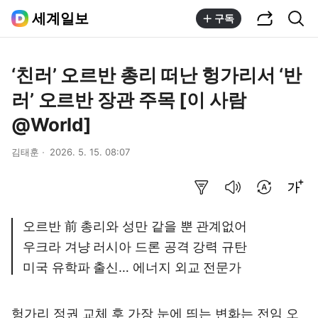
공유하기
통합검색
세계일보
구독
‘친러’ 오르반 총리 떠난 헝가리서 ‘반
러’ 오르반 장관 주목 [이 사람
@World]
김태훈
2026. 5. 15. 08:07
요약보기
음성으로 듣기
번역 설정
글씨크기 조절하기
오르반 前 총리와 성만 같을 뿐 관계없어
우크라 겨냥 러시아 드론 공격 강력 규탄
미국 유학파 출신… 에너지 외교 전문가
헝가리 정권 교체 후 가장 눈에 띄는 변화는 전임 오