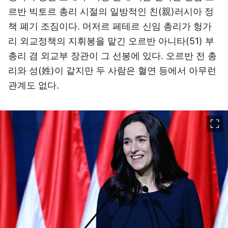
르반 빅토르 총리 시절의 일방적인 친(親)러시아 정
책 폐기 조짐이다. 머저르 페테르 신임 총리가 헝가
리 외교정책의 지휘봉을 맡긴 오르반 아니타(51) 부
총리 겸 외교부 장관이 그 선봉에 있다. 오르반 전 총
리와 성(姓)이 같지만 두 사람은 혈연 등에서 아무런
관계도 없다.
이미지 크게 보기