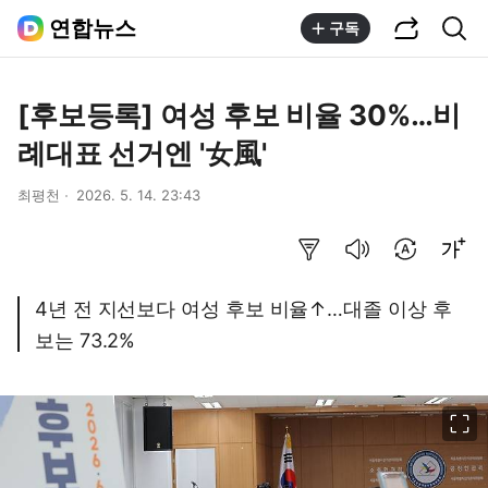
공유하기
통합검색
연합뉴스
구독
[후보등록] 여성 후보 비율 30%…비
례대표 선거엔 '女風'
최평천
2026. 5. 14. 23:43
요약보기
음성으로 듣기
번역 설정
글씨크기 조절하기
4년 전 지선보다 여성 후보 비율↑…대졸 이상 후
보는 73.2%
이미지 크게 보기