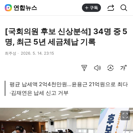
공유하기
통합검색
연합뉴스
구독
[국회의원 후보 신상분석] 34명 중 5
명, 최근 5년 세금체납 기록
최주성
2026. 5. 14. 23:15
요약보기
음성으로 듣기
번역 설정
글씨크기 조절하기
평균 납세액 2억4천만원…윤용근 21억원으로 최다
·김재연은 납세 신고 거부
이미지 크게 보기