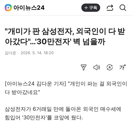
공유하기
통합검색
아이뉴스24
구독
"개미가 판 삼성전자, 외국인이 다 받
아갔다"…'30만전자' 벽 넘을까
김다운
2026. 5. 14. 18:20
요약보기
음성으로 듣기
번역 설정
글씨크기 조절하기
[아이뉴스24 김다운 기자] "개인이 파는 걸 외국인이
다 받아갔네요"
삼성전자가 6거래일 만에 돌아온 외국인 매수세에
힘입어 '30만전자'를 코앞에 뒀다.