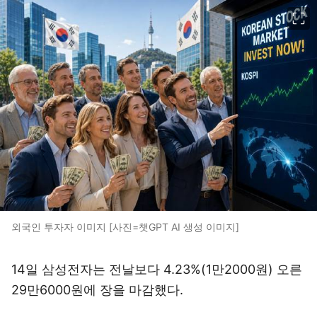
이미지 크게 보기
외국인 투자자 이미지 [사진=챗GPT AI 생성 이미지]
14일 삼성전자는 전날보다 4.23%(1만2000원) 오른
29만6000원에 장을 마감했다.