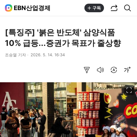
공유하기
통합검색
EBN산업경제
구독
[특징주] '붉은 반도체' 삼양식품
10% 급등...증권가 목표가 줄상향
조승열 기자
2026. 5. 14. 16:34
요약보기
음성으로 듣기
번역 설정
글씨크기 조절하기
이미지 크게 보기