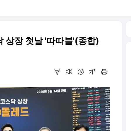
 상장 첫날 '따따블'(종합)
요약보기
음성으로 듣기
번역 설정
글씨크기 조절하기
인쇄하기