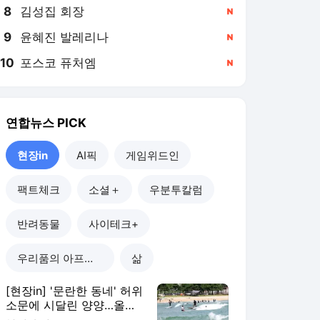
8
김성집 회장
,신규
9
윤혜진 발레리나
,신규
10
포스코 퓨처엠
,신규
연합뉴스
PICK
현장in
AI픽
게임위드인
팩트체크
소셜＋
우분투칼럼
반려동물
사이테크+
우리품의 아프리카인
삶
[현장in] '문란한 동네' 허위
소문에 시달린 양양…올여
름 피서객 급증