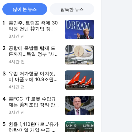
많이 본 뉴스
탐독한 뉴스
1
美민주, 트럼프 측에 30
억원 건넨 韓기업 정조
준…"잠재적 뇌물"
3시간 전
2
공항에 폭발물 탑재 드
론까지…독일 정부 "새
로운 차원 위협"(종합)
4시간 전
3
유럽 저가항공 이지젯,
미 아폴로에 10.9조원에
팔린다
4시간 전
4
美FCC "中로봇 수입규
제는 美제조업 장려·안
보위험 대응 목적"
3시간 전
5
환율 1,410원대로…'유가
하락·미일 개입·수급 개