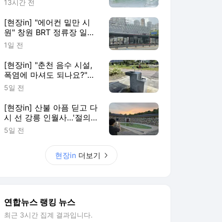
13시간 전
[현장in] "에어컨 밑만 시
원" 창원 BRT 정류장 일부
이용객 볼멘소리
1일 전
[현장in] "춘천 음수 시설,
폭염에 마셔도 되나요?"…
안내 없어 시민 혼란
5일 전
[현장in] 산불 아픔 딛고 다
시 선 강릉 인월사…'절의
문턱부터 낮췄다'
5일 전
현장in
더보기
연합뉴스 랭킹 뉴스
최근 3시간 집계 결과입니다.