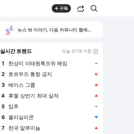
공유하기
검색
구독
뉴스 밖 이야기, 다음 커뮤니티 웹에서 보기
실시간 트렌드
오늘 21:19 기준
툴팁보기
1
한상미 이태원특조위 해임
,유지
2
호르무즈 통항 금지
,신규
3
베이스 그룹
,상승
4
휴젤 상반기 최대 실적
,상승
5
입추
,유지
6
폴리실리콘
,하락
7
한국 알루미늄
,상승