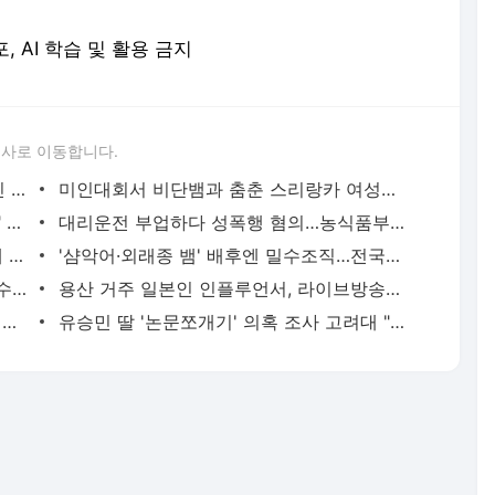
포, AI 학습 및 활용 금지
론사로 이동합니다.
'당근'에서 구한 20대 가사도우미, 의뢰인 모친 유품 훔쳐가 | 연합뉴스
미인대회서 비단뱀과 춤춘 스리랑카 여성…동물학대 벌금형 | 연합뉴스
캐리비안 베이 여자탈의실에 "남성 있다" 신고 | 연합뉴스
대리운전 부업하다 성폭행 혐의…농식품부 산하 기관 직원 구속 | 연합뉴스
신호위반 후 도주한 배달 기사, 잠복 끝에 잡고 보니 수배자 | 연합뉴스
'샴악어·외래종 뱀' 배후엔 밀수조직…전국으로 택배 판매했다(종합) | 연합뉴스
2천억대 '깡통보증서' 발행하고 30억원 수수료 챙긴 유령보험사 | 연합뉴스
용산 거주 일본인 인플루언서, 라이브방송 도중 사망 | 연합뉴스
현직 경찰관 '음주 뺑소니' 수사정보 피의자 지인에 유출 의혹(종합) | 연합뉴스
유승민 딸 '논문쪼개기' 의혹 조사 고려대 "연구부정행위 아냐" | 연합뉴스