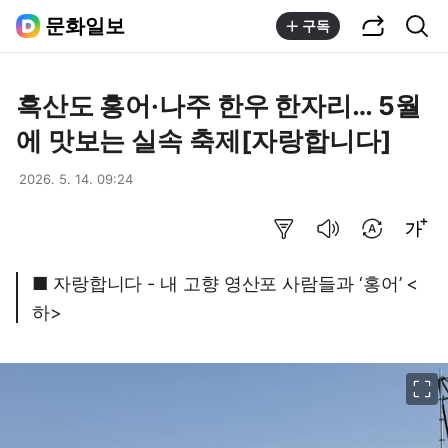
공유하기
통합검색
문화일보
구독
흑산도 홍어·나주 한우 한자리… 5월
에 맛보는 실속 축제[자랑합니다]
2026. 5. 14. 09:24
요약보기
음성으로 듣기
번역 설정
글씨크기 조절하기
■ 자랑합니다 - 내 고향 영산포 사람들과 ‘홍어’ <
하>
이미지 크게 보기