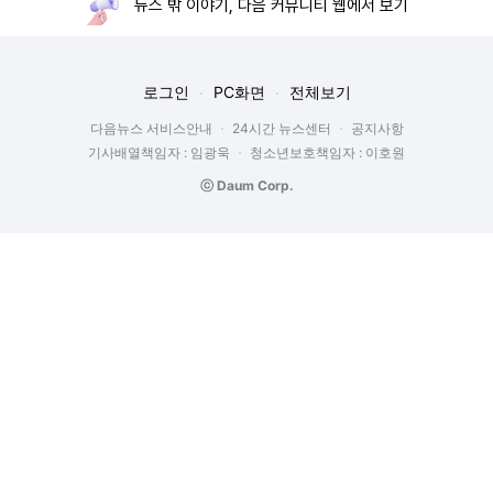
뉴스 밖 이야기, 다음 커뮤니티 웹에서 보기
로그인
PC화면
전체보기
다음뉴스 서비스안내
24시간 뉴스센터
공지사항
기사배열책임자 : 임광욱
청소년보호책임자 : 이호원
ⓒ Daum Corp.