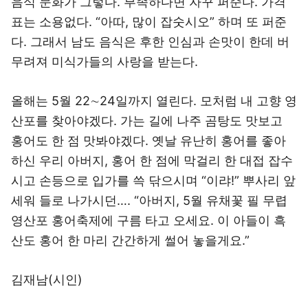
음식 문화가 그렇다. 부족하다면 자꾸 퍼준다. 가격
표는 소용없다. “아따, 많이 잡숫시오” 하며 또 퍼준
다. 그래서 남도 음식은 후한 인심과 손맛이 한데 버
무려져 미식가들의 사랑을 받는다.
올해는 5월 22∼24일까지 열린다. 모처럼 내 고향 영
산포를 찾아야겠다. 가는 길에 나주 곰탕도 맛보고
홍어도 한 점 맛봐야겠다. 옛날 유난히 홍어를 좋아
하신 우리 아버지, 홍어 한 점에 막걸리 한 대접 잡수
시고 손등으로 입가를 쓱 닦으시며 “이랴!” 뿌사리 앞
세워 들로 나가시던…. “아버지, 5월 유채꽃 필 무렵
영산포 홍어축제에 구름 타고 오세요. 이 아들이 흑
산도 홍어 한 마리 간간하게 썰어 놓을게요.”
김재남(시인)