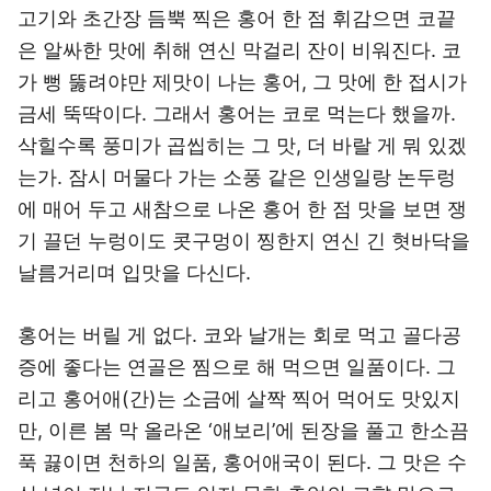
고기와 초간장 듬뿍 찍은 홍어 한 점 휘감으면 코끝
은 알싸한 맛에 취해 연신 막걸리 잔이 비워진다. 코
가 뻥 뚫려야만 제맛이 나는 홍어, 그 맛에 한 접시가
금세 뚝딱이다. 그래서 홍어는 코로 먹는다 했을까.
삭힐수록 풍미가 곱씹히는 그 맛, 더 바랄 게 뭐 있겠
는가. 잠시 머물다 가는 소풍 같은 인생일랑 논두렁
에 매어 두고 새참으로 나온 홍어 한 점 맛을 보면 쟁
기 끌던 누렁이도 콧구멍이 찡한지 연신 긴 혓바닥을
날름거리며 입맛을 다신다.
홍어는 버릴 게 없다. 코와 날개는 회로 먹고 골다공
증에 좋다는 연골은 찜으로 해 먹으면 일품이다. 그
리고 홍어애(간)는 소금에 살짝 찍어 먹어도 맛있지
만, 이른 봄 막 올라온 ‘애보리’에 된장을 풀고 한소끔
푹 끓이면 천하의 일품, 홍어애국이 된다. 그 맛은 수