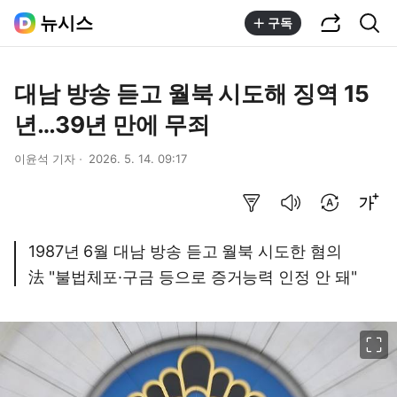
공유하기
통합검색
뉴시스
구독
대남 방송 듣고 월북 시도해 징역 15
년…39년 만에 무죄
이윤석 기자
2026. 5. 14. 09:17
요약보기
음성으로 듣기
번역 설정
글씨크기 조절하기
1987년 6월 대남 방송 듣고 월북 시도한 혐의
法 "불법체포·구금 등으로 증거능력 인정 안 돼"
이미지 크게 보기