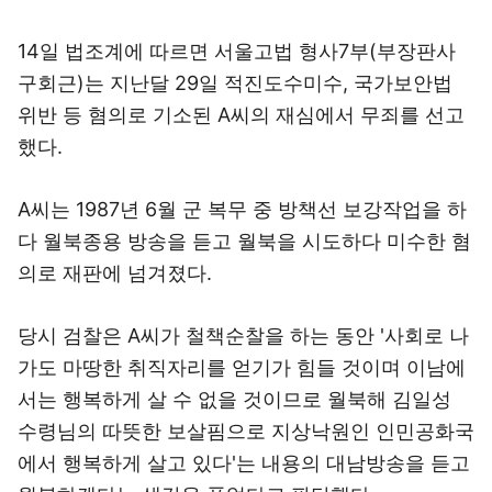
14일 법조계에 따르면 서울고법 형사7부(부장판사
구회근)는 지난달 29일 적진도수미수, 국가보안법
위반 등 혐의로 기소된 A씨의 재심에서 무죄를 선고
했다.
A씨는 1987년 6월 군 복무 중 방책선 보강작업을 하
다 월북종용 방송을 듣고 월북을 시도하다 미수한 혐
의로 재판에 넘겨졌다.
당시 검찰은 A씨가 철책순찰을 하는 동안 '사회로 나
가도 마땅한 취직자리를 얻기가 힘들 것이며 이남에
서는 행복하게 살 수 없을 것이므로 월북해 김일성
수령님의 따뜻한 보살핌으로 지상낙원인 인민공화국
에서 행복하게 살고 있다'는 내용의 대남방송을 듣고