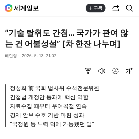
공유하기
통합검색
세계일보
구독
“기술 탈취도 간첩… 국가가 관여 않
는 건 어불성설” [차 한잔 나누며]
배민영
2026. 5. 13. 21:02
요약보기
음성으로 듣기
번역 설정
글씨크기 조절하기
정성희 前 국회 법사위 수석전문위원
간첩법 개정안 통과에 핵심 역할
자료수집 때부터 우여곡절 연속
경제 안보 수호 기반 마련 성과
“국정원 등 노력 덕에 가능했던 일”