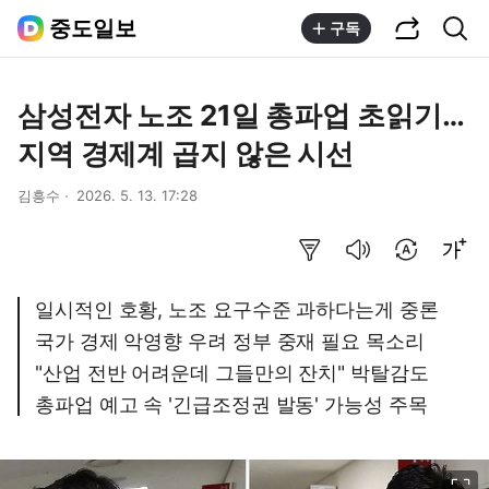
공유하기
통합검색
중도일보
구독
삼성전자 노조 21일 총파업 초읽기…
지역 경제계 곱지 않은 시선
김흥수
2026. 5. 13. 17:28
요약보기
음성으로 듣기
번역 설정
글씨크기 조절하기
일시적인 호황, 노조 요구수준 과하다는게 중론
국가 경제 악영향 우려 정부 중재 필요 목소리
"산업 전반 어려운데 그들만의 잔치" 박탈감도
총파업 예고 속 '긴급조정권 발동' 가능성 주목
이미지 크게 보기