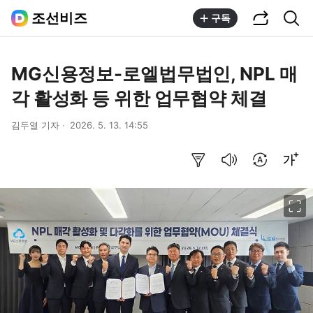
공유하기
통합검색
조선비즈
구독
MG신용정보-로엘법무법인, NPL 매
각 활성화 등 위한 업무협약 체결
김두열 기자
2026. 5. 13. 14:55
요약보기
음성으로 듣기
번역 설정
글씨크기 조절하기
이미지 크게 보기