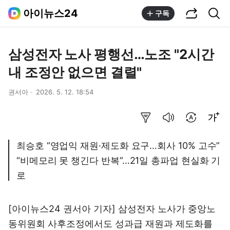
공유하기
통합검색
아이뉴스24
구독
삼성전자 노사 평행선…노조 "2시간
내 조정안 없으면 결렬"
권서아
2026. 5. 12. 18:54
요약보기
음성으로 듣기
번역 설정
글씨크기 조절하기
최승호 “영업익 재원·제도화 요구…회사 10% 고수”
“비메모리 못 챙긴다 반복”…21일 총파업 현실화 기
로
[아이뉴스24 권서아 기자] 삼성전자 노사가 중앙노
동위원회 사후조정에서도 성과급 재원과 제도화를