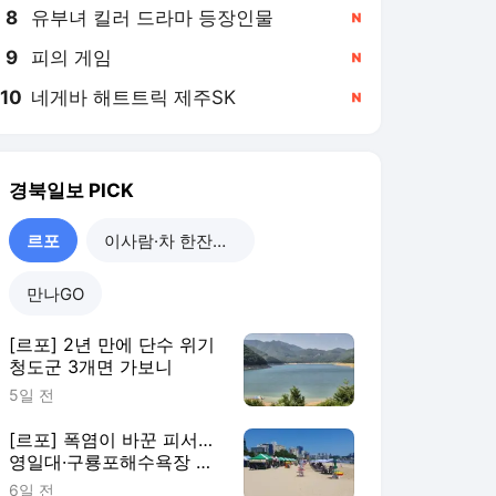
8
유부녀 킬러 드라마 등장인물
,신규
9
피의 게임
,신규
10
네게바 해트트릭 제주SK
,신규
경북일보
PICK
르포
이사람·차 한잔합시다
만나GO
[르포] 2년 만에 단수 위기
청도군 3개면 가보니
5일 전
[르포] 폭염이 바꾼 피서…
영일대·구룡포해수욕장 가
보니
6일 전