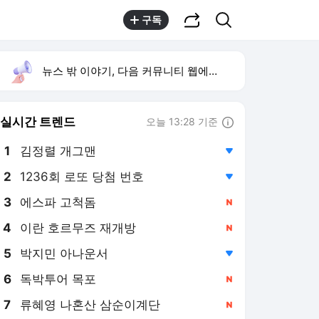
공유하기
검색
구독
뉴스 밖 이야기, 다음 커뮤니티 웹에서 보기
실시간 트렌드
오늘 13:28 기준
툴팁보기
1
김정렬 개그맨
,하락
2
1236회 로또 당첨 번호
,하락
3
에스파 고척돔
,신규
4
이란 호르무즈 재개방
,신규
5
박지민 아나운서
,하락
6
독박투어 목포
,신규
7
류혜영 나혼산 삼순이계단
,신규