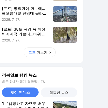
[르포] 영일만이 한눈에…
해오름대교 전망대 올라보
니
2026. 7. 27.
[르포] 38도 폭염 속 의성
빙계계곡 가보니…바위 틈
엔 ‘겨울’
2026. 7. 27.
르포
더보기
경북일보 랭킹 뉴스
최근 3시간 집계 결과입니다.
많이 본 뉴스
탐독한 뉴스
1
“캠핑하고 자연도 배우