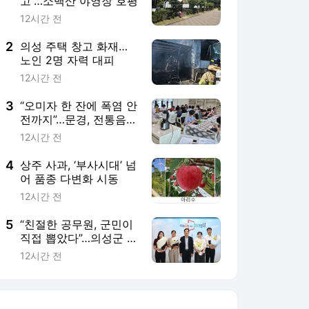
고”…소백산 야영장 호평
12시간 전
2
의성 주택 창고 화재…
노인 2명 자력 대피
12시간 전
3
“오미자 한 잔에 폭염 안
전까지”…문경, 전통음료
로 농업인 건강 챙긴다
12시간 전
4
상주 사과, ‘부사시대’ 넘
어 품종 다변화 시동
12시간 전
5
“친절한 공무원, 군민이
직접 뽑았다”…의성군 민
원서비스에 주민 평가
12시간 전
반영