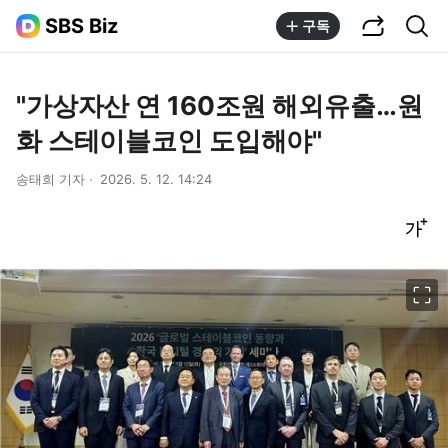
공유하기
통합검색
SBS Biz
구독
"가상자산 연 160조원 해외유출…원
화 스테이블코인 도입해야"
송태희 기자
2026. 5. 12. 14:24
글씨크기 조절하기
이미지 크게 보기