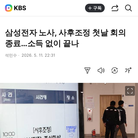
공유하기
통합검색
KBS
구독
삼성전자 노사, 사후조정 첫날 회의
종료…소득 없이 끝나
석민수
2026. 5. 11. 22:31
요약보기
음성으로 듣기
번역 설정
글씨크기 조절하기
이미지 크게 보기