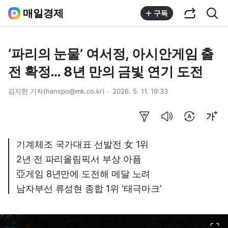
공유하기
통합검색
매일경제
구독
‘파리의 눈물’ 여서정, 아시안게임 출
전 확정… 8년 만의 금빛 연기 도전
김지한 기자(hanspo@mk.co.kr)
2026. 5. 11. 19:33
요약보기
음성으로 듣기
번역 설정
글씨크기 조절하기
기계체조 국가대표 선발전 女 1위
2년 전 파리올림픽서 부상 아픔
亞게임 8년만에 도전해 메달 노려
남자부선 류성현 종합 1위 ‘태극마크’
이미지 크게 보기