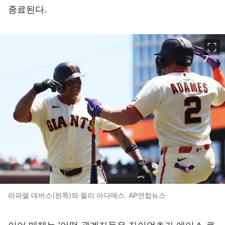
종료된다.
이미지 크게 보기
라파엘 데버스(왼쪽)와 윌리 아다메스. AP연합뉴스