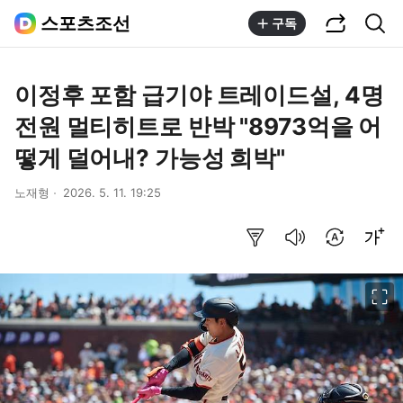
공유하기
통합검색
스포츠조선
구독
이정후 포함 급기야 트레이드설, 4명
전원 멀티히트로 반박 "8973억을 어
떻게 덜어내? 가능성 희박"
노재형
2026. 5. 11. 19:25
요약보기
음성으로 듣기
번역 설정
글씨크기 조절하기
이미지 크게 보기