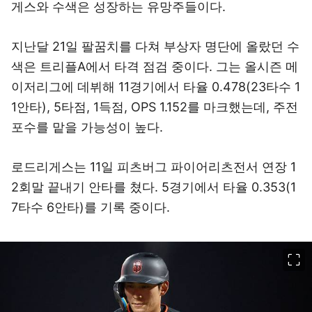
게스와 수색은 성장하는 유망주들이다.
지난달 21일 팔꿈치를 다쳐 부상자 명단에 올랐던 수
색은 트리플A에서 타격 점검 중이다. 그는 올시즌 메
이저리그에 데뷔해 11경기에서 타율 0.478(23타수 1
1안타), 5타점, 1득점, OPS 1.152를 마크했는데, 주전
포수를 맡을 가능성이 높다.
로드리게스는 11일 피츠버그 파이어리츠전서 연장 1
2회말 끝내기 안타를 쳤다. 5경기에서 타율 0.353(1
7타수 6안타)를 기록 중이다.
이미지 크게 보기