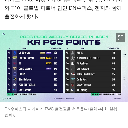
와 T1이 글로벌 파트너 팀인 DN수퍼스, 젠지와 함께
출전하게 됐다.
이미지 크게 보기
DN수퍼스와 지케이가 EWC 출전권을 획득했다(출처=대회 실황
캡처).