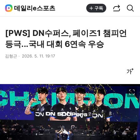
공유하기
통합검색
데일리e스포츠
구독
[PWS] DN수퍼스, 페이즈1 챔피언
등극...국내 대회 6연속 우승
김형근
2026. 5. 11. 19:17
글씨크기 조절하기
이미지 크게 보기