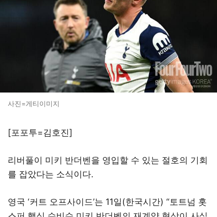
사진=게티이미지
[포포투=김호진]
리버풀이 미키 반더벤을 영입할 수 있는 절호의 기회
를 잡았다는 소식이다.
영국 ‘커트 오프사이드’는 11일(한국시간) “토트넘 홋
스퍼 핵심 수비수 미키 반더벤의 재계약 협상이 사실