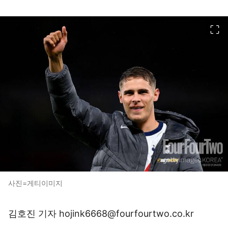
이미지 크게 보기
사진=게티이미지
김호진 기자 hojink6668@fourfourtwo.co.kr