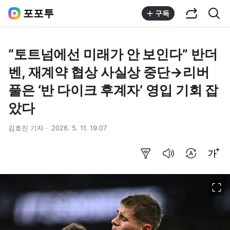
공유하기
통합검색
포포투
구독
“토트넘에선 미래가 안 보인다” 반더
벤, 재계약 협상 사실상 중단→리버
풀은 ‘반 다이크 후계자’ 영입 기회 잡
았다
김호진 기자
2026. 5. 11. 19:07
요약보기
음성으로 듣기
번역 설정
글씨크기 조절하기
이미지 크게 보기