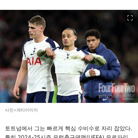
이미지 크게 보기
사진=게티이미지
토트넘에서 그는 빠르게 핵심 수비수로 자리 잡았다.
특히 2024-25시즌 유럽축구연맹(UEFA) 유로파리