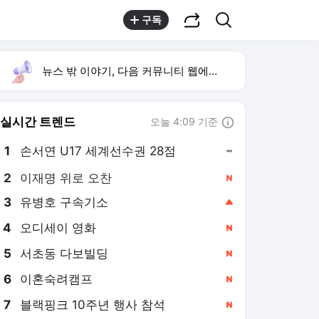
공유하기
검색
구독
뉴스 밖 이야기, 다음 커뮤니티 웹에서 보기
실시간 트렌드
오늘 4:09 기준
툴팁보기
1
손서연 U17 세계선수권 28점
,유지
2
이재명 위로 오찬
,신규
3
유병호 구속기소
,상승
4
오디세이 영화
,신규
5
서초동 다보빌딩
,신규
6
이혼숙려캠프
,신규
7
블랙핑크 10주년 행사 참석
,신규