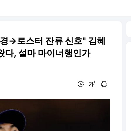
변경→로스터 잔류 신호" 김혜
왔다, 설마 마이너행인가
번역 설정
글씨크기 조절하기
인쇄하기