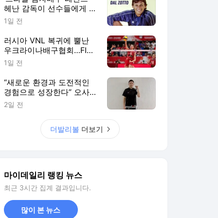
헤난 감독이 선수들에게 말
한다, “결승전에선 그 순간
1일 전
을 즐기세요”
러시아 VNL 복귀에 뿔난
우크라이나배구협회…FIVB
"2027 한시적 참가팀 확
1일 전
대"
“새로운 환경과 도전적인
경험으로 성장한다” 오사카
&상하이 사령탑이 꼽은 한
2일 전
중일 여자배구 교류의 성과
더발리볼
더보기
마이데일리 랭킹 뉴스
최근 3시간 집계 결과입니다.
많이 본 뉴스