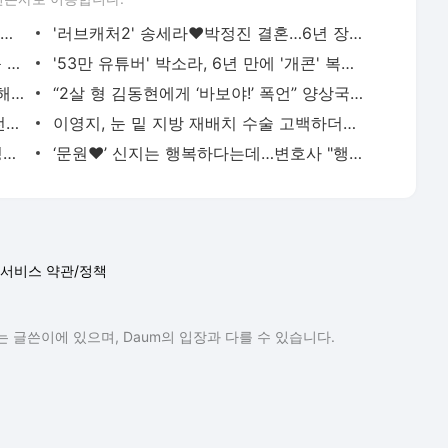
맹승지, 야구 직관 영상 논란…테이블 위 발 올리고 "그냥 트렌드?"
'러브캐처2' 송세라♥박정진 결혼…6년 장기 연애 끝 백년가약
키스 후 더 가까워진 신혜선♥공명…야근 중 포착된 '초밀착 분위기' [은밀한 감사]
'53만 유튜버' 박소라, 6년 만에 '개콘' 복귀…조현민 여자친구로 등장
'무염 육아' 아야네, 어린이집 저격 논란 해명 "사탕 준 것 나쁘게 생각 안 해"
“2살 형 김동현에게 ‘바보야!’ 폭언” 양상국, ‘유재석 씨’ 이어 또 ‘무례 논란’[MD이슈]
조영남 "바람 피워 쫓겨났다"…방송 중 '전처 윤여정' 언급하며 '충격 자학' [동치미]
이영지, 눈 밑 지방 재배치 수술 고백하더니 분위기 여신 됐다…달라진 셀카 화제
이소라X홍진경, 결국 파리 패션위크 입성…"죽기 전에 다시 올 줄 몰랐다" [소라와 진경]
‘문원♥’ 신지는 행복하다는데…변호사 "행복하지 않으면 이혼도 방법"
서비스 약관/정책
 글쓴이에 있으며, Daum의 입장과 다를 수 있습니다.