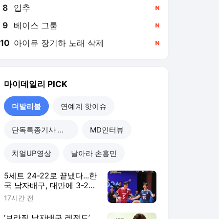
8
입추
,신규
9
베이스 그룹
,신규
10
아이유 장기하 노래 삭제
,신규
마이데일리
PICK
더발리볼
연예계 핫이슈
단독특종기사 모음
MD인터뷰
치얼UP영상
날아라 손흥민
5세트 24-22로 끝냈다...한
국 남자배구, 대만에 3-2
진땀승...조별리그 2연승
17시간 전
‘브라질 남자배구 레전드’