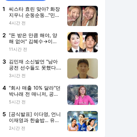
1
씨스타 효린 맞아? 화장
지우니 순둥순둥…"민낯
이 더 예뻐"
4시간 전
2
"돈 받은 만큼 해야, 양
해 없어" 김혜수→이승
철, 태도 논란에 답한
11시간 전
'40년차들' [김하영의 이
슈해부]
3
김민재 소신발언 "남아
공전 선수들도 못했다...
내부 분위기 바꿔보겠
3시간 전
다", 북중미 월드컵 돌아
보며 절치부심 다짐
4
"회사 매출 10% 달라"던
박나래 전 매니저, 공갈
미수 재판行
5시간 전
5
[공식발표] 이다영, 언니
이재영과 한솥밥... 유럽
무대 복귀→투란VC 입
2시간 전
단