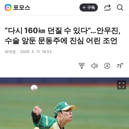
공유하기
통합검색
포모스
구독
“다시 160㎞ 던질 수 있다”…안우진,
수술 앞둔 문동주에 진심 어린 조언
최대영
2026. 5. 11. 18:53
요약보기
음성으로 듣기
번역 설정
글씨크기 조절하기
이미지 크게 보기