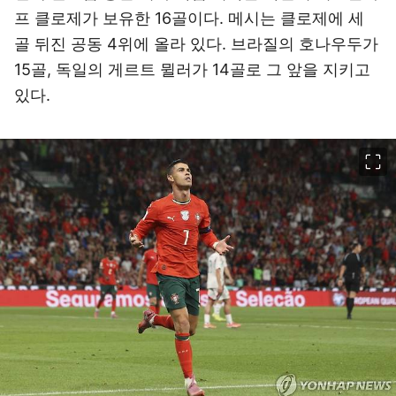
프 클로제가 보유한 16골이다. 메시는 클로제에 세
골 뒤진 공동 4위에 올라 있다. 브라질의 호나우두가
15골, 독일의 게르트 뮐러가 14골로 그 앞을 지키고
있다.
이미지 크게 보기