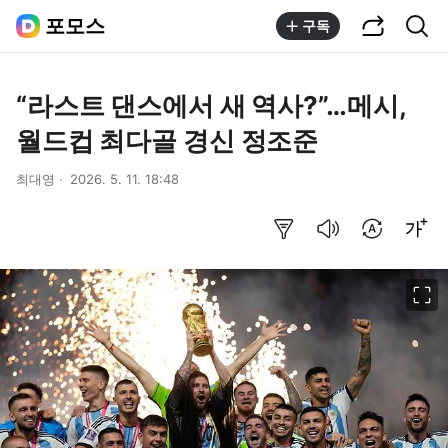
공유하기
통합검색
포모스
구독
“라스트 댄스에서 새 역사?”…메시,
월드컵 최다골 경신 정조준
최대영
2026. 5. 11. 18:48
요약보기
음성으로 듣기
번역 설정
글씨크기 조절하기
이미지 크게 보기